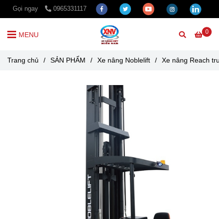
Gọi ngay
0965331117
0
MENU
Trang chủ
/
SẢN PHẨM
/
Xe nâng Noblelift
/
Xe nâng Reach truc