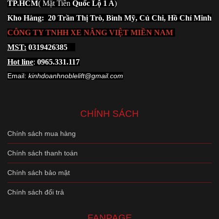
TP.HCM
( Mặt Tiền
Quốc Lộ 1 A
)
Kho Hàng: 20 Trần Thị Trò, Bình Mỹ, Củ Chi, Hồ Chí Minh
CÔNG TY TNHH XE NÂNG VIỆT MIỀN NAM
MST:
0319426385
Hot line
:
0965.331.117
Email:
kinhdoanhnoblelift@gmail.com
CHÍNH SÁCH
Chính sách mua hàng
Chính sách thanh toán
Chính sách bảo mật
Chính sách đổi trả
FANPAGE