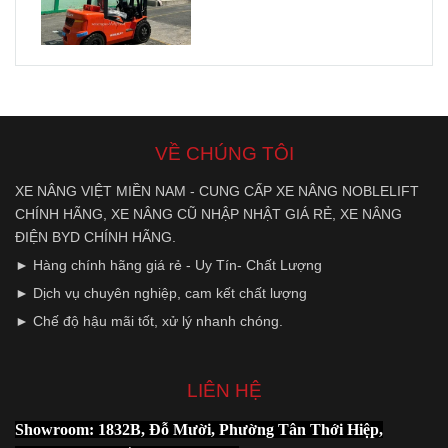
VỀ CHÚNG TÔI
XE NÂNG VIỆT MIỀN NAM - CUNG CẤP XE NÂNG NOBLELIFT
CHÍNH HÃNG, XE NÂNG CŨ NHẬP NHẬT GIÁ RẺ, XE NÂNG
ĐIỆN BYD CHÍNH HÃNG.
► Hàng chính hãng giá rẻ - Uy Tín- Chất Lượng
► Dịch vụ chuyên nghiệp, cam kết chất lượng
► Chế độ hậu mãi tốt, xử lý nhanh chóng.
LIÊN HỆ
Showroom: 1832B, Đỗ Mười, Phường Tân Thới Hiệp,