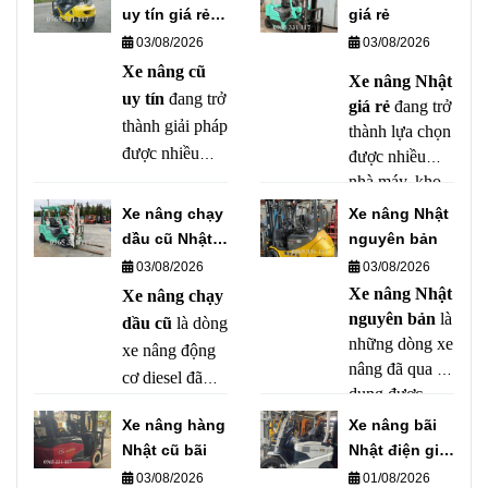
uy tín giá rẻ
giá rẻ
tại HCM
03/08/2026
03/08/2026
Xe nâng cũ
Xe nâng Nhật
uy tín
đang trở
giá rẻ
đang trở
thành giải pháp
thành lựa chọn
được nhiều
được nhiều
doanh nghiệp
nhà máy, kho
bãi và xưởng
lựa chọn. Thay
Xe nâng chạy
Xe nâng Nhật
sản xuất ưu
vì bỏ ra số tiền
dầu cũ Nhật
nguyên bản
tiên. Với chất
lớn để mua xe
giá rẻ
03/08/2026
03/08/2026
lượng bền bỉ,
mới, nhiều nhà
Xe nâng Nhật
Xe nâng chạy
khả năng vận
máy, kho bãi
nguyên bản
là
dầu cũ
là dòng
hành ổn định
những dòng xe
và doanh
xe nâng động
cùng mức giá
nâng đã qua sử
nghiệp sản
cơ diesel đã
hợp lý, xe
dụng được
xuất ưu tiên sử
qua sử dụng,
nâng Nhật đã
nhập khẩu trực
Xe nâng hàng
Xe nâng bãi
dụng xe nâng
được nhập
qua sử dụng
tiếp từ Nhật
Nhật cũ bãi
Nhật điện giá
đã qua sử dụng
mang đến hiệu
khẩu hoặc thu
Bản, vẫn giữ
rẻ
03/08/2026
01/08/2026
có chất lượng
quả kinh tế
mua từ các