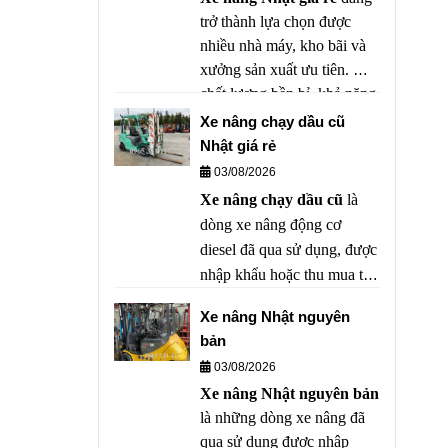
chất lượng tốt nhằm tối ưu
trở thành lựa chọn được
ngân sách mà vẫn đảm bảo
nhiều nhà máy, kho bãi và
hiệu quả vận hành.
xưởng sản xuất ưu tiên. Với
chất lượng bền bỉ, khả năng
vận hành ổn định cùng mức
Xe nâng chạy dầu cũ
giá hợp lý, xe nâng Nhật đã
Nhật giá rẻ
qua sử dụng mang đến hiệu
03/08/2026
quả kinh tế vượt trội mà vẫn
Xe nâng chạy dầu cũ
là
đảm bảo năng suất làm việc.
dòng xe nâng động cơ
diesel đã qua sử dụng, được
nhập khẩu hoặc thu mua từ
các doanh nghiệp, sau đó
Xe nâng Nhật nguyên
được kiểm tra, bảo dưỡng
bản
và tân trang trước khi đưa ra
03/08/2026
thị trường. Đây là lựa chọn
Xe nâng Nhật nguyên bản
tối ưu cho các doanh nghiệp
là những dòng xe nâng đã
muốn tiết kiệm chi phí đầu
qua sử dụng được nhập