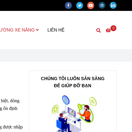
0
RƯỜNG XE NÂNG
LIÊN HỆ
CHÚNG TÔI LUÔN SẴN SÀNG
ĐỂ GIÚP ĐỠ BẠN
 biệt, dòng
g ổn định
ng được nhập