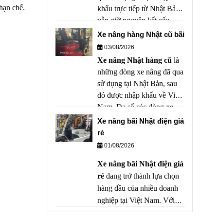
tư nhưng vẫn đảm bảo hiệu
hạn chế.
khẩu trực tiếp từ Nhật Bản,
suất làm việc cao.
vẫn giữ nguyên kết cấu,
động cơ, hộp số, hệ thống
Xe nâng hàng Nhật cũ bãi
thủy lực và linh kiện theo
03/08/2026
tiêu chuẩn của nhà sản xuất.
Xe nâng Nhật hàng cũ
là
Xe không bị thay đổi kết
những dòng xe nâng đã qua
cấu, không lắp ráp từ nhiều
sử dụng tại Nhật Bản, sau
nguồn khác nhau và chưa
đó được nhập khẩu về Việt
qua "mông má" để che giấu
Nam. Đa số các dòng xe
tình trạng thực tế.
này đều được bảo dưỡng
Xe nâng bãi Nhật điện giá
định kỳ theo tiêu chuẩn
rẻ
nghiêm ngặt của Nhật, vì
01/08/2026
vậy chất lượng vẫn còn rất
Xe nâng bãi Nhật điện giá
cao dù đã qua sử dụng.
rẻ
đang trở thành lựa chọn
hàng đầu của nhiều doanh
nghiệp tại Việt Nam. Với
ưu điểm bền bỉ, tiết kiệm