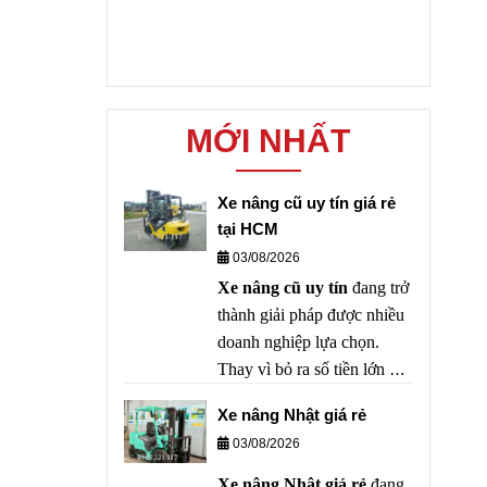
MỚI NHẤT
Xe nâng cũ uy tín giá rẻ
tại HCM
03/08/2026
Xe nâng cũ uy tín
đang trở
thành giải pháp được nhiều
doanh nghiệp lựa chọn.
Thay vì bỏ ra số tiền lớn để
mua xe mới, nhiều nhà máy,
Xe nâng Nhật giá rẻ
kho bãi và doanh nghiệp
03/08/2026
sản xuất ưu tiên sử dụng xe
nâng đã qua sử dụng có
Xe nâng Nhật giá rẻ
đang