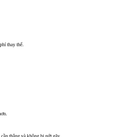
phí thay thế.
hơn.
cần thẳng và không bị nứt gãy.