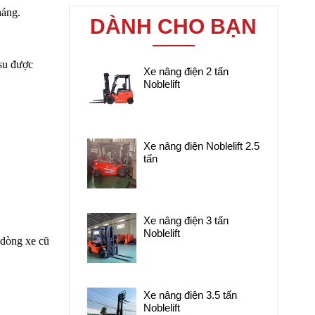
điện năng, vận hành êm ái
háng.
DÀNH CHO BẠN
và giá thành thấp hơn đáng
kể so với xe mới, dòng xe
này đáp ứng tốt nhu cầu của
tsu được
Xe nâng điện 2 tấn
các nhà máy, kho hàng,
Noblelift
trung tâm logistics và doanh
nghiệp sản xuất.
Xe nâng điện Noblelift 2.5
tấn
Xe nâng điện 3 tấn
Noblelift
 dòng xe cũ
Xe nâng điện 3.5 tấn
Noblelift