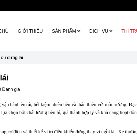
CHỦ
GIỚI THIỆU
SẢN PHẨM
DỊCH VỤ
THỊ T
cũ đứng lái
lái
0 Đánh giá
ận hành êm ái, tiết kiệm nhiên liệu và thân thiện với môi trường. Đặc
ựa chọn bởi chất lượng bền bỉ, giá thành hợp lý và khả năng hoạt độn
 cơ điện và thiết kế vị trí điều khiển đứng thay vì ngồi lái. Xe thườ