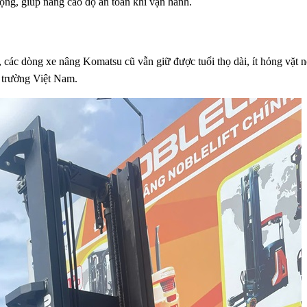
 rộng, giúp nâng cao độ an toàn khi vận hành.
 các dòng xe nâng Komatsu cũ vẫn giữ được tuổi thọ dài, ít hỏng vặt 
ị trường Việt Nam.