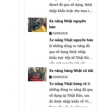
diesel đã qua sử dụng, được
nhập khẩu hoặc thu mua từ
các doanh nghiệp, sau đó
Xe nâng Nhật nguyên
được kiểm tra, bảo dưỡng
bản
và tân trang trước khi đưa ra
03/08/2026
thị trường. Đây là lựa chọn
Xe nâng Nhật nguyên bản
tối ưu cho các doanh nghiệp
là những dòng xe nâng đã
muốn tiết kiệm chi phí đầu
qua sử dụng được nhập
tư nhưng vẫn đảm bảo hiệu
khẩu trực tiếp từ Nhật Bản,
suất làm việc cao.
vẫn giữ nguyên kết cấu,
động cơ, hộp số, hệ thống
Xe nâng hàng Nhật cũ bãi
thủy lực và linh kiện theo
03/08/2026
tiêu chuẩn của nhà sản xuất.
Xe nâng Nhật hàng cũ
là
Xe không bị thay đổi kết
những dòng xe nâng đã qua
cấu, không lắp ráp từ nhiều
sử dụng tại Nhật Bản, sau
nguồn khác nhau và chưa
đó được nhập khẩu về Việt
qua "mông má" để che giấu
Nam. Đa số các dòng xe