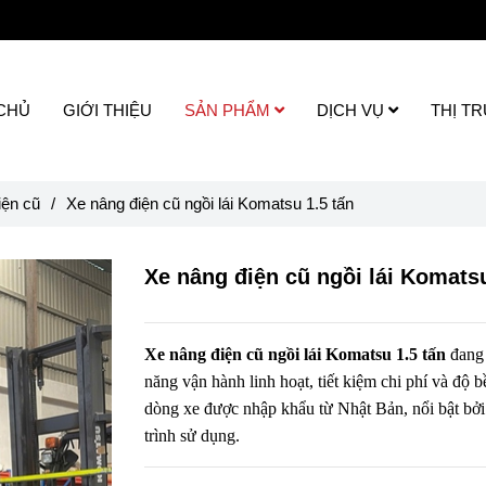
CHỦ
GIỚI THIỆU
SẢN PHẨM
DỊCH VỤ
THỊ T
iện cũ
/
Xe nâng điện cũ ngồi lái Komatsu 1.5 tấn
Xe nâng điện cũ ngồi lái Komatsu
Xe nâng điện cũ ngồi lái Komatsu 1.5 tấn
đang 
năng vận hành linh hoạt, tiết kiệm chi phí và độ b
dòng xe được nhập khẩu từ Nhật Bản, nổi bật bởi c
trình sử dụng.