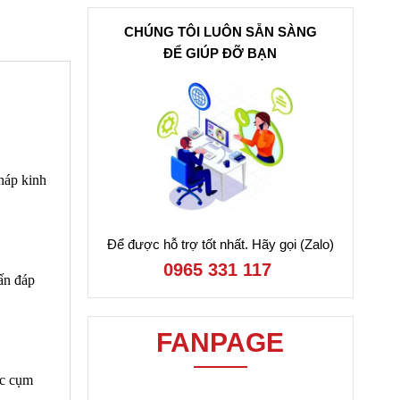
CHÚNG TÔI LUÔN SẴN SÀNG
ĐỂ GIÚP ĐỠ BẠN
háp kinh
Để được hỗ trợ tốt nhất. Hãy gọi (Zalo)
0965 331 117
ấn đáp
FANPAGE
ác cụm