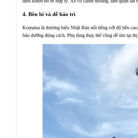
điều khiển bố trí hợp lý. Xe có cabin thoáng, tầm quan sát
4. Bền bỉ và dễ bảo trì
Komatsu là thương hiệu Nhật Bản nổi tiếng với độ bền cao,
bảo dưỡng đúng cách. Phụ tùng thay thế cũng dễ tìm tại th