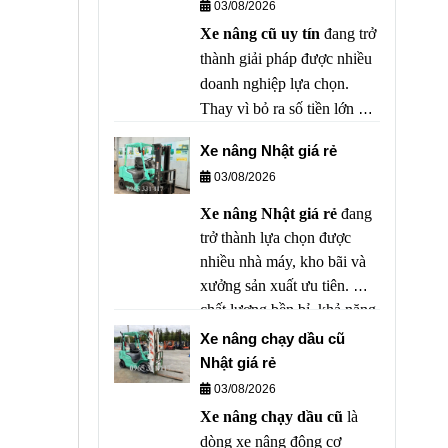
03/08/2026
Xe nâng cũ uy tín
đang trở
thành giải pháp được nhiều
doanh nghiệp lựa chọn.
Thay vì bỏ ra số tiền lớn để
mua xe mới, nhiều nhà máy,
Xe nâng Nhật giá rẻ
kho bãi và doanh nghiệp
03/08/2026
sản xuất ưu tiên sử dụng xe
nâng đã qua sử dụng có
Xe nâng Nhật giá rẻ
đang
chất lượng tốt nhằm tối ưu
trở thành lựa chọn được
ngân sách mà vẫn đảm bảo
nhiều nhà máy, kho bãi và
hiệu quả vận hành.
xưởng sản xuất ưu tiên. Với
chất lượng bền bỉ, khả năng
vận hành ổn định cùng mức
Xe nâng chạy dầu cũ
giá hợp lý, xe nâng Nhật đã
Nhật giá rẻ
qua sử dụng mang đến hiệu
03/08/2026
quả kinh tế vượt trội mà vẫn
Xe nâng chạy dầu cũ
là
đảm bảo năng suất làm việc.
dòng xe nâng động cơ