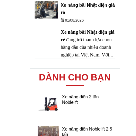
tình trạng thực tế.
này đều được bảo dưỡng
Xe nâng bãi Nhật điện giá
định kỳ theo tiêu chuẩn
rẻ
nghiêm ngặt của Nhật, vì
01/08/2026
vậy chất lượng vẫn còn rất
Xe nâng bãi Nhật điện giá
cao dù đã qua sử dụng.
rẻ
đang trở thành lựa chọn
hàng đầu của nhiều doanh
nghiệp tại Việt Nam. Với
ưu điểm bền bỉ, tiết kiệm
điện năng, vận hành êm ái
DÀNH CHO BẠN
và giá thành thấp hơn đáng
kể so với xe mới, dòng xe
này đáp ứng tốt nhu cầu của
Xe nâng điện 2 tấn
các nhà máy, kho hàng,
Noblelift
trung tâm logistics và doanh
nghiệp sản xuất.
Xe nâng điện Noblelift 2.5
tấn